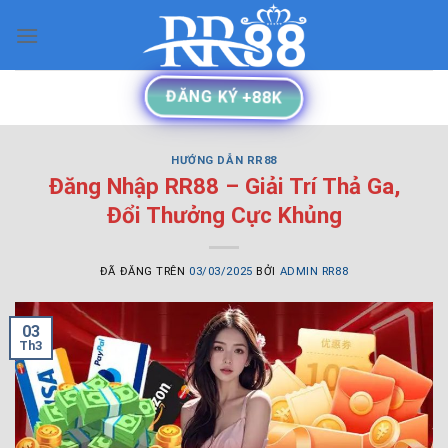
Chuyển
đến
nội
dung
ĐĂNG KÝ +88K
HƯỚNG DẪN RR88
Đăng Nhập RR88 – Giải Trí Thả Ga,
Đổi Thưởng Cực Khủng
ĐÃ ĐĂNG TRÊN
03/03/2025
BỞI
ADMIN RR88
03
Th3