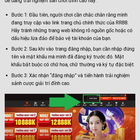
dễ dàng trải nghiệm sân chơi đỉnh cao này:
Bước 1: Đầu tiên, người chơi cần chắc chắn rằng mình
đang truy cập vào link trang chủ chính thức của RR88.
Hãy tránh những trang web không rõ nguồn gốc hoặc có
dấu hiệu lừa đảo để bảo vệ tài khoản của bạn.
Bước 2: Sau khi vào trang đăng nhập, bạn cần nhập đúng
tên và mật khẩu mà mình đã đăng ký trước đó. Mật
khẩu bắt buộc có chữ hoa, chữ thường và ký tự đặc biệt.
Bước 3: Xác nhận “đăng nhập” và tiến hành trải nghiệm
sảnh cược giải trí đỉnh cao.