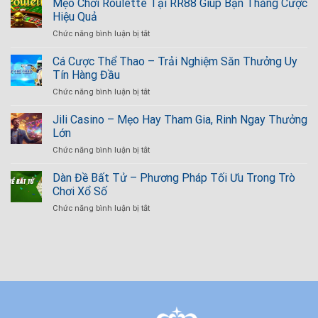
Mẹo Chơi Roulette Tại RR88 Giúp Bạn Thắng Cược
Trả
Hiệu Quả
Không
ở
Chức năng bình luận bị tắt
Giới
Mẹo
Hạn
Chơi
Cá Cược Thể Thao – Trải Nghiệm Săn Thưởng Uy
–
Roulette
Ưu
Tín Hàng Đầu
Tại
Đãi
ở
Chức năng bình luận bị tắt
RR88
Đặc
Cá
Giúp
Biệt
Cược
Jili Casino – Mẹo Hay Tham Gia, Rinh Ngay Thưởng
Bạn
Cho
Thể
Thắng
Lớn
Game
Thao
Cược
Thủ
ở
Chức năng bình luận bị tắt
–
Hiệu
Jili
Trải
Quả
Casino
Dàn Đề Bất Tử – Phương Pháp Tối Ưu Trong Trò
Nghiệm
–
Săn
Chơi Xổ Số
Mẹo
Thưởng
ở
Chức năng bình luận bị tắt
Hay
Uy
Dàn
Tham
Tín
Đề
Gia,
Hàng
Bất
Rinh
Đầu
Tử
Ngay
–
Thưởng
Phương
Lớn
Pháp
Tối
Ưu