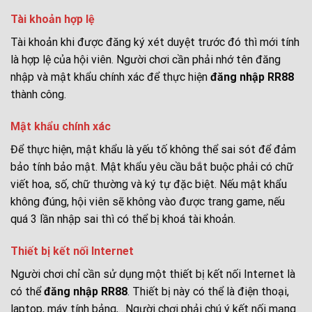
Tài khoản hợp lệ
Tài khoản khi được đăng ký xét duyệt trước đó thì mới tính
là hợp lệ của hội viên. Người chơi cần phải nhớ tên đăng
nhập và mật khẩu chính xác để thực hiện
đăng nhập RR88
thành công.
Mật khẩu chính xác
Để thực hiện, mật khẩu là yếu tố không thể sai sót để đảm
bảo tính bảo mật. Mật khẩu yêu cầu bắt buộc phải có chữ
viết hoa, số, chữ thường và ký tự đặc biệt. Nếu mật khẩu
không đúng, hội viên sẽ không vào được trang game, nếu
quá 3 lần nhập sai thì có thể bị khoá tài khoản.
Thiết bị kết nối Internet
Người chơi chỉ cần sử dụng một thiết bị kết nối Internet là
có thể
đăng nhập RR88
. Thiết bị này có thể là điện thoại,
laptop, máy tính bảng,…Người chơi phải chú ý kết nối mạng