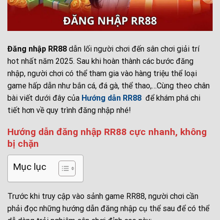
Đăng nhập RR88
dẫn lối người chơi đến sân chơi giải trí
hot nhất năm 2025. Sau khi hoàn thành các bước đăng
nhập, người chơi có thể tham gia vào hàng triệu thể loại
game hấp dẫn như bắn cá, đá gà, thể thao,…Cùng theo chân
bài viết dưới đây của
Hướng dẫn RR88
để khám phá chi
tiết hơn về quy trình đăng nhập nhé!
Hướng dẫn đăng nhập RR88 cực nhanh, không
bị chặn
Mục lục
Trước khi truy cập vào sảnh game RR88, người chơi cần
phải đọc những hướng dẫn đăng nhập cụ thể sau để có thể