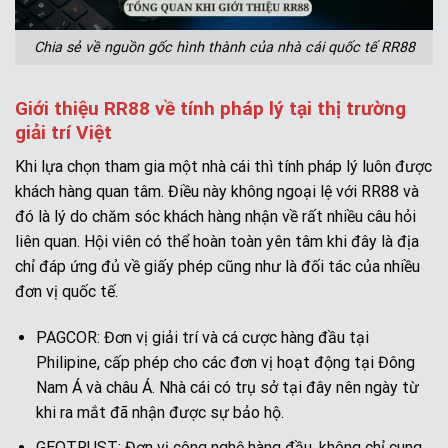
Chia sẻ về nguồn gốc hình thành của nhà cái quốc tế RR88
Giới thiệu RR88 về tính pháp lý tại thị trường
giải trí Việt
Khi lựa chọn tham gia một nhà cái thì tính pháp lý luôn được
khách hàng quan tâm. Điều này không ngoại lệ với RR88 và
đó là lý do chăm sóc khách hàng nhận về rất nhiều câu hỏi
liên quan. Hội viên có thể hoàn toàn yên tâm khi đây là địa
chỉ đáp ứng đủ về giấy phép cũng như là đối tác của nhiều
đơn vị quốc tế.
PAGCOR: Đơn vị giải trí và cá cược hàng đầu tại
Philipine, cấp phép cho các đơn vị hoạt động tại Đông
Nam Á và châu Á. Nhà cái có trụ sở tại đây nên ngày từ
khi ra mắt đã nhận được sự bảo hộ.
GEOTRUST: Đơn vị công nghệ hàng đầu, không chỉ cung