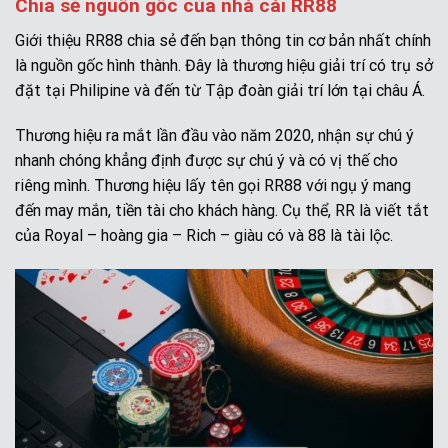
Chia sẻ nguồn gốc của nhà cái RR88
Giới thiệu RR88 chia sẻ đến bạn thông tin cơ bản nhất chính
là nguồn gốc hình thành. Đây là thương hiệu giải trí có trụ sở
đặt tại Philipine và đến từ Tập đoàn giải trí lớn tại châu Á.
Thương hiệu ra mắt lần đầu vào năm 2020, nhận sự chú ý
nhanh chóng khẳng định được sự chú ý và có vị thế cho
riêng mình. Thương hiệu lấy tên gọi RR88 với ngụ ý mang
đến may mắn, tiền tài cho khách hàng. Cụ thể, RR là viết tắt
của Royal – hoàng gia – Rich – giàu có và 88 là tài lộc.