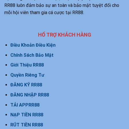
RR88 luôn đảm bảo sự an toàn và bảo mật tuyệt đối cho
mỗi hội viên tham gia cá cược tại RR88.
HỔ TRỢ KHÁCH HÀNG
Điều Khoản Điều Kiện
Chính Sách Bảo Mật
Giới Thiệu RR88
Quyền Riêng Tư
ĐĂNG KÝ RR88
ĐĂNG NHẬP RR88
TẢI APPRR88
NẠP TIỀN RR88
RÚT TIỀN RR88